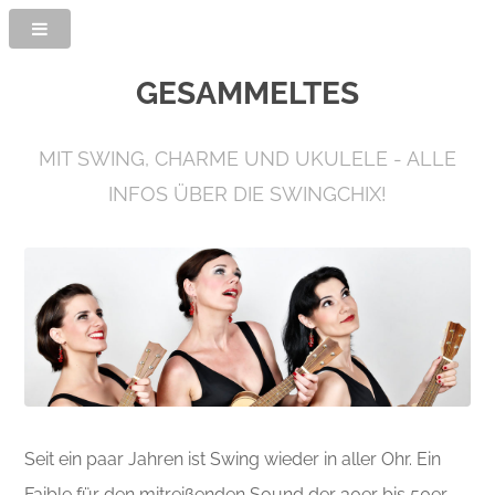
GESAMMELTES
MIT SWING, CHARME UND UKULELE - ALLE
INFOS ÜBER DIE SWINGCHIX!
Seit ein paar Jahren ist Swing wieder in aller Ohr. Ein
Faible für den mitreißenden Sound der 30er bis 50er